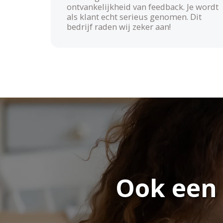
ontvankelijkheid van feedback. Je wordt
als klant echt serieus genomen. Dit
bedrijf raden wij zeker aan!
Ook een 